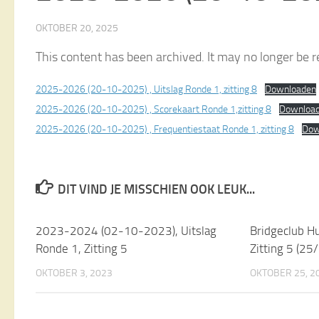
OKTOBER 20, 2025
This content has been archived. It may no longer be r
2025-2026 (20-10-2025) , Uitslag Ronde 1, zitting 8
Downloaden
2025-2026 (20-10-2025) , Scorekaart Ronde 1,zitting 8
Downloa
2025-2026 (20-10-2025) , Frequentiestaat Ronde 1, zitting 8
Dow
DIT VIND JE MISSCHIEN OOK LEUK...
2023-2024 (02-10-2023), Uitslag
Bridgeclub 
Ronde 1, Zitting 5
Zitting 5 (25
OKTOBER 3, 2023
OKTOBER 25, 2